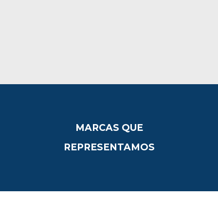
Contaram com a colaboração de dois
prestigiados técnicos da região, Engº Paulo
Costa, técnico da Associação para o
Desenvolvimento da Viticultura Duriense......
21 Setembro, 2017
MARCAS QUE
REPRESENTAMOS