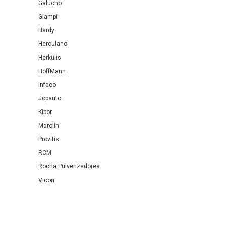
Galucho
Giampi
Hardy
Herculano
Herkulis
HoffMann
Infaco
Jopauto
Kipor
Marolin
Provitis
RCM
Rocha Pulverizadores
Vicon