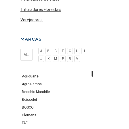
Trituradores Florestais
Varejadores
MARCAS
A
B
C
F
G
H
I
ALL
J
K
M
P
R
V
Agriduarte
Agro-Ramoa
Becchio Mandrile
Boisselet
BOSCO
Clemens
FAE