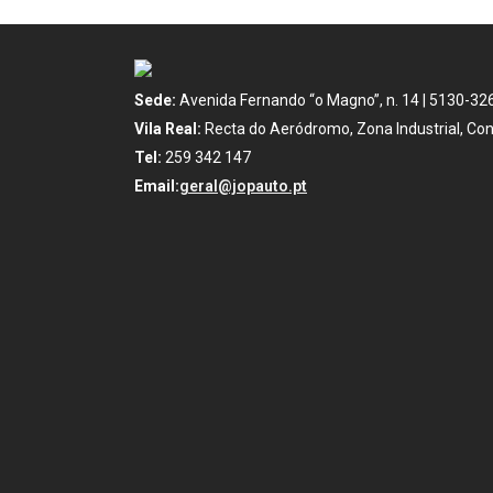
Sede:
Avenida Fernando “o Magno”, n. 14 | 5130-32
Vila Real:
Recta do Aeródromo, Zona Industrial, Con
Tel:
259 342 147
Email:
geral@jopauto.pt