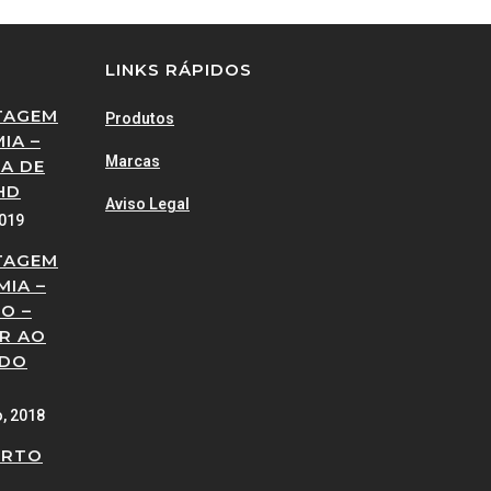
LINKS RÁPIDOS
TAGEM
Produtos
IA –
Marcas
A DE
HD
Aviso Legal
2019
TAGEM
MIA –
O –
R AO
 DO
o, 2018
ERTO