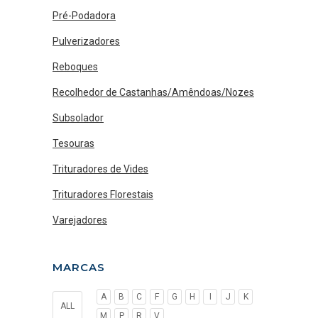
Pré-Podadora
Pulverizadores
Reboques
Recolhedor de Castanhas/Amêndoas/Nozes
Subsolador
Tesouras
Trituradores de Vides
Trituradores Florestais
Varejadores
MARCAS
A
B
C
F
G
H
I
J
K
ALL
M
P
R
V