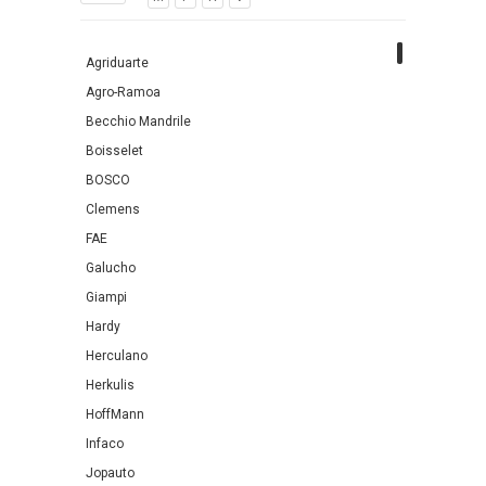
Agriduarte
Agro-Ramoa
Becchio Mandrile
Boisselet
BOSCO
Clemens
FAE
Galucho
Giampi
Hardy
Herculano
Herkulis
HoffMann
Infaco
Jopauto