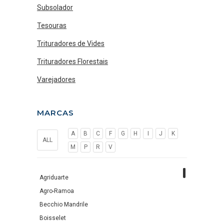
Subsolador
Tesouras
Trituradores de Vides
Trituradores Florestais
Varejadores
MARCAS
A
B
C
F
G
H
I
J
K
ALL
M
P
R
V
Agriduarte
Agro-Ramoa
Becchio Mandrile
Boisselet