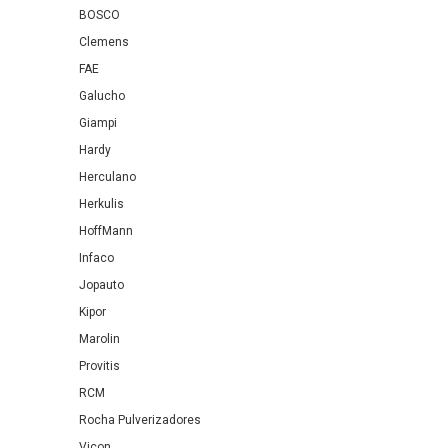
BOSCO
Clemens
FAE
Galucho
Giampi
Hardy
Herculano
Herkulis
HoffMann
Infaco
Jopauto
Kipor
Marolin
Provitis
RCM
Rocha Pulverizadores
Vicon