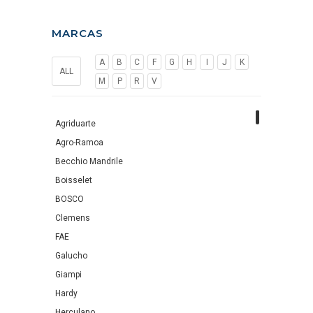
MARCAS
A
B
C
F
G
H
I
J
K
ALL
M
P
R
V
Agriduarte
Agro-Ramoa
Becchio Mandrile
Boisselet
BOSCO
Clemens
FAE
Galucho
Giampi
Hardy
Herculano