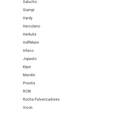
Galucho
Giampi
Hardy
Herculano
Herkulis
HoffMann
Infaco
Jopauto
Kipor
Marolin
Provitis
RCM
Rocha Pulverizadores
Vicon