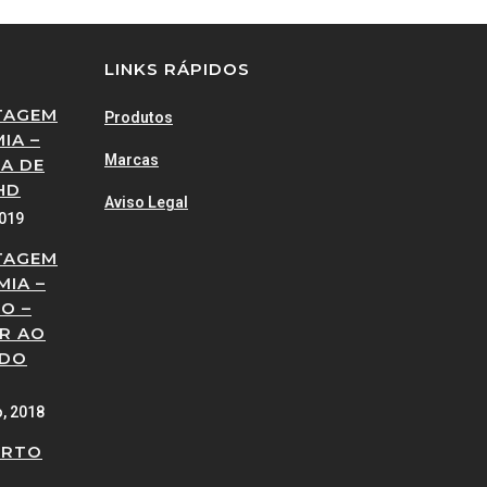
LINKS RÁPIDOS
TAGEM
Produtos
IA –
Marcas
A DE
HD
Aviso Legal
2019
TAGEM
MIA –
O –
R AO
 DO
o, 2018
ERTO