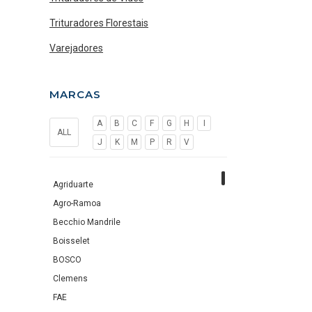
Trituradores Florestais
Varejadores
MARCAS
A
B
C
F
G
H
I
ALL
J
K
M
P
R
V
Agriduarte
Agro-Ramoa
Becchio Mandrile
Boisselet
BOSCO
Clemens
FAE