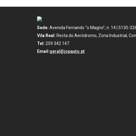
Sede:
Avenida Fernando “o Magno”, n. 14 | 5130-32
Vila Real:
Recta do Aeródromo, Zona Industrial, Con
Tel:
259 342 147
Email:
geral@jopauto.pt