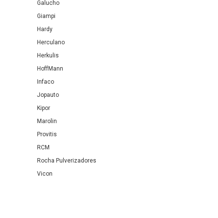
Galucho
Giampi
Hardy
Herculano
Herkulis
HoffMann
Infaco
Jopauto
Kipor
Marolin
Provitis
RCM
Rocha Pulverizadores
Vicon