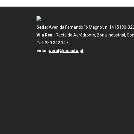
Sede:
Avenida Fernando “o Magno”, n. 14 | 5130-32
Vila Real:
Recta do Aeródromo, Zona Industrial, Con
Tel:
259 342 147
Email:
geral@jopauto.pt