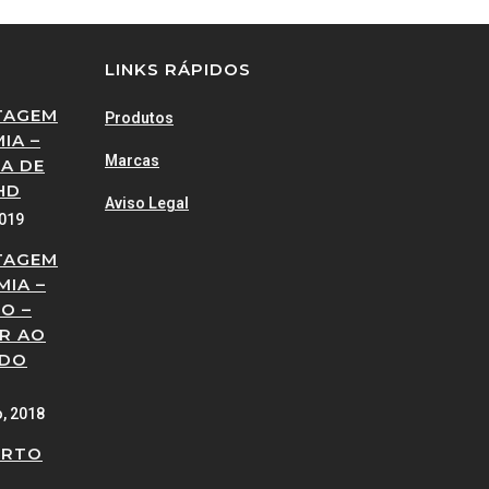
LINKS RÁPIDOS
TAGEM
Produtos
IA –
Marcas
A DE
HD
Aviso Legal
2019
TAGEM
MIA –
O –
R AO
 DO
o, 2018
ERTO