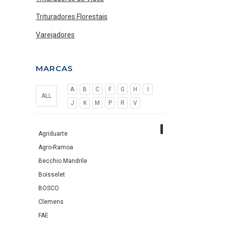
Trituradores Florestais
Varejadores
MARCAS
A
B
C
F
G
H
I
ALL
J
K
M
P
R
V
Agriduarte
Agro-Ramoa
Becchio Mandrile
Boisselet
BOSCO
Clemens
FAE