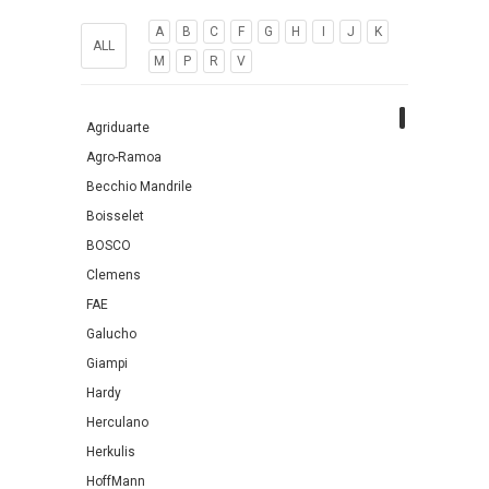
A
B
C
F
G
H
I
J
K
ALL
M
P
R
V
Agriduarte
Agro-Ramoa
Becchio Mandrile
Boisselet
BOSCO
Clemens
FAE
Galucho
Giampi
Hardy
Herculano
Herkulis
HoffMann