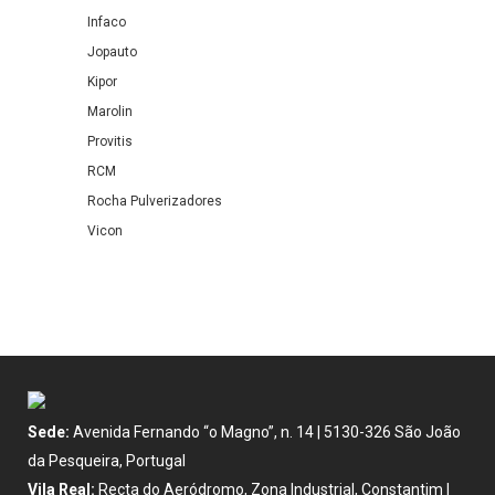
Infaco
Jopauto
Kipor
Marolin
Provitis
RCM
Rocha Pulverizadores
Vicon
Sede:
Avenida Fernando “o Magno”, n. 14 | 5130-326 São João
da Pesqueira, Portugal
Vila Real:
Recta do Aeródromo, Zona Industrial, Constantim |