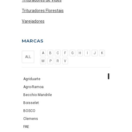
Trituradores de Vides
Trituradores Florestais
Varejadores
MARCAS
A
B
C
F
G
H
I
J
K
ALL
M
P
R
V
Agriduarte
Agro-Ramoa
Becchio Mandrile
Boisselet
BOSCO
Clemens
FAE