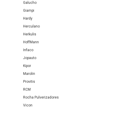
Galucho
Giampi
Hardy
Herculano
Herkulis
HoffMann
Infaco
Jopauto
Kipor
Marolin
Provitis
RCM
Rocha Pulverizadores
Vicon