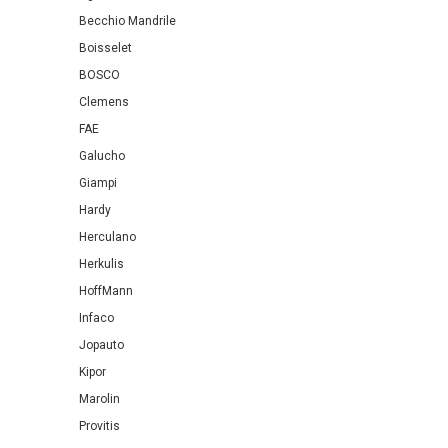
Becchio Mandrile
Boisselet
BOSCO
Clemens
FAE
Galucho
Giampi
Hardy
Herculano
Herkulis
HoffMann
Infaco
Jopauto
Kipor
Marolin
Provitis