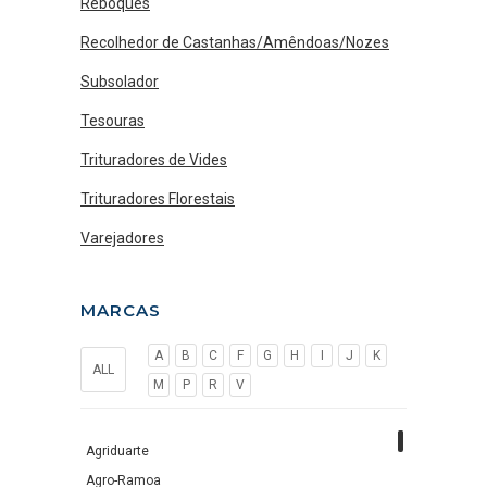
Reboques
Recolhedor de Castanhas/Amêndoas/Nozes
Subsolador
Tesouras
Trituradores de Vides
Trituradores Florestais
Varejadores
MARCAS
A
B
C
F
G
H
I
J
K
ALL
M
P
R
V
Agriduarte
Agro-Ramoa