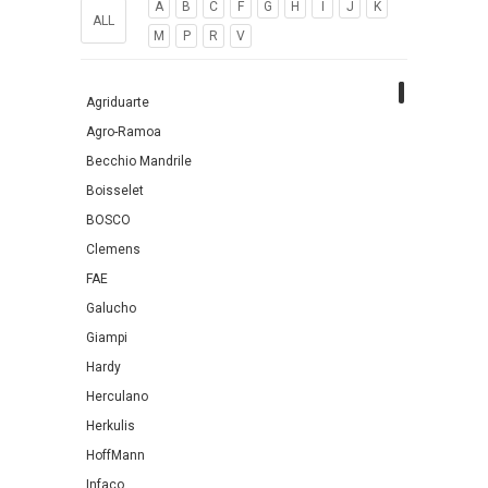
A
B
C
F
G
H
I
J
K
ALL
M
P
R
V
Agriduarte
Agro-Ramoa
Becchio Mandrile
Boisselet
BOSCO
Clemens
FAE
Galucho
Giampi
Hardy
Herculano
Herkulis
HoffMann
Infaco