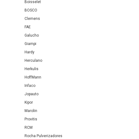
Boisselet
BOSCO
Clemens
FAE
Galucho
Giampi
Hardy
Herculano
Herkulis
HoffMann
Infaco
Jopauto
Kipor
Marolin
Provitis
RCM
Rocha Pulverizadores