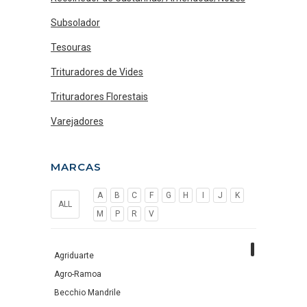
Subsolador
Tesouras
Trituradores de Vides
Trituradores Florestais
Varejadores
MARCAS
A
B
C
F
G
H
I
J
K
ALL
M
P
R
V
Agriduarte
Agro-Ramoa
Becchio Mandrile