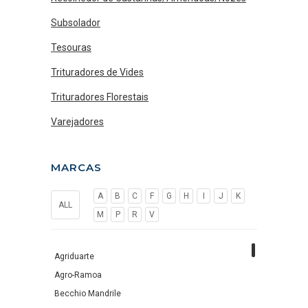
Subsolador
Tesouras
Trituradores de Vides
Trituradores Florestais
Varejadores
MARCAS
A
B
C
F
G
H
I
J
K
ALL
M
P
R
V
Agriduarte
Agro-Ramoa
Becchio Mandrile