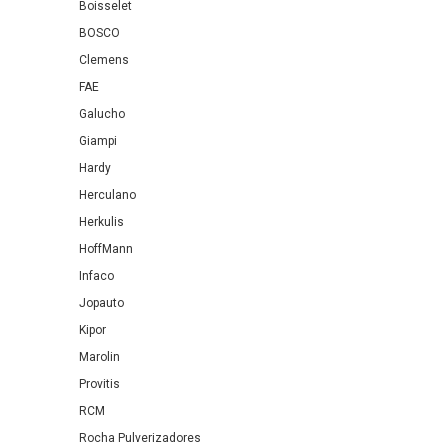
Boisselet
BOSCO
Clemens
FAE
Galucho
Giampi
Hardy
Herculano
Herkulis
HoffMann
Infaco
Jopauto
Kipor
Marolin
Provitis
RCM
Rocha Pulverizadores