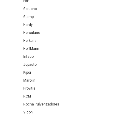
FAE
Galucho
Giampi
Hardy
Herculano
Herkulis
HoffMann
Infaco
Jopauto
Kipor
Marolin
Provitis
RCM
Rocha Pulverizadores
Vicon