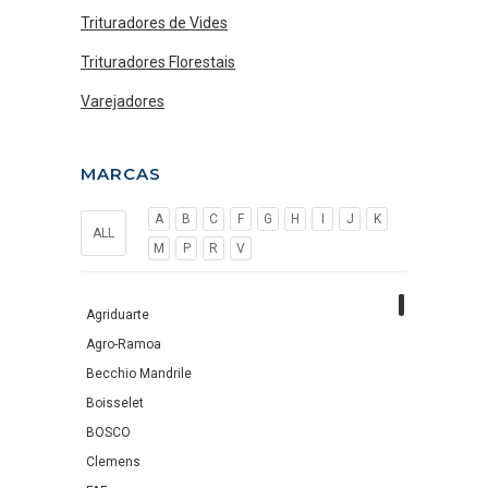
Trituradores de Vides
Trituradores Florestais
Varejadores
MARCAS
A
B
C
F
G
H
I
J
K
ALL
M
P
R
V
Agriduarte
Agro-Ramoa
Becchio Mandrile
Boisselet
BOSCO
Clemens