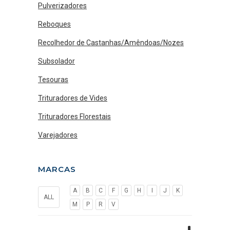
Pulverizadores
Reboques
Recolhedor de Castanhas/Amêndoas/Nozes
Subsolador
Tesouras
Trituradores de Vides
Trituradores Florestais
Varejadores
MARCAS
A
B
C
F
G
H
I
J
K
ALL
M
P
R
V