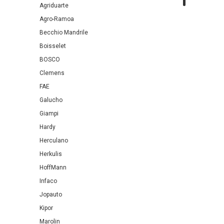
Agriduarte
Agro-Ramoa
Becchio Mandrile
Boisselet
BOSCO
Clemens
FAE
Galucho
Giampi
Hardy
Herculano
Herkulis
HoffMann
Infaco
Jopauto
Kipor
Marolin