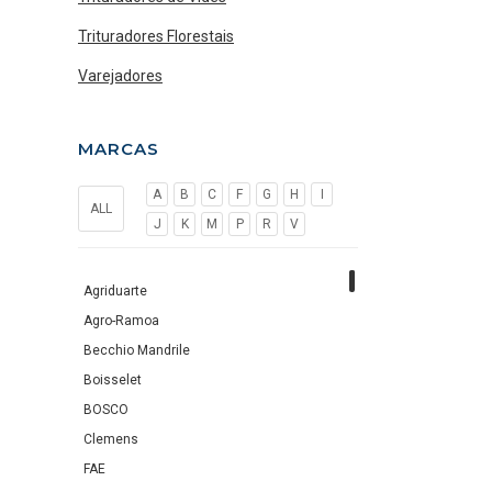
Trituradores Florestais
Varejadores
MARCAS
A
B
C
F
G
H
I
ALL
J
K
M
P
R
V
Agriduarte
Agro-Ramoa
Becchio Mandrile
Boisselet
BOSCO
Clemens
FAE