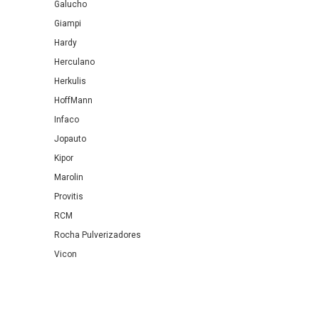
Galucho
Giampi
Hardy
Herculano
Herkulis
HoffMann
Infaco
Jopauto
Kipor
Marolin
Provitis
RCM
Rocha Pulverizadores
Vicon