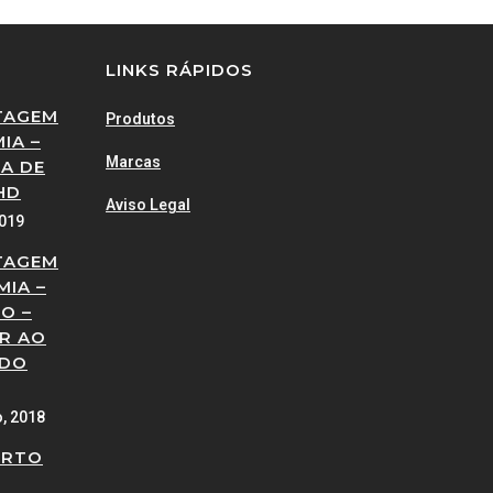
LINKS RÁPIDOS
TAGEM
Produtos
IA –
Marcas
A DE
HD
Aviso Legal
2019
TAGEM
MIA –
O –
R AO
 DO
o, 2018
ERTO