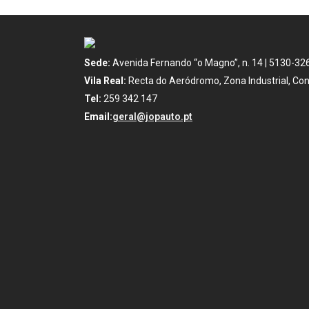
Sede:
Avenida Fernando “o Magno”, n. 14 | 5130-32
Vila Real:
Recta do Aeródromo, Zona Industrial, Con
Tel:
259 342 147
Email:
geral@jopauto.pt