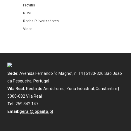
Provitis
RCM
Rocha Pulverizadores
Vicon
Sede:
Avenida Fernando “o Magno”, n. 14 | 5130-326 São João
da Pesqueira, Portugal
Vila Real:
Recta do Aeródromo, Zona Industrial, Constantim |
5000-082 Vila Real
Tel:
259 342 147
Email:
geral@jopauto.pt