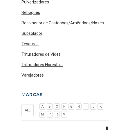
Pulverizadores
Reboques
Recolhedor de Castanhas/Amêndoas/Nozes
Subsolador
Tesouras
Trituradores de Vides
Trituradores Florestais
Varejadores
MARCAS
A
B
C
F
G
H
I
J
K
ALL
M
P
R
V