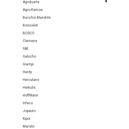
Agriduarte
Agro-Ramoa
Becchio Mandrile
Boisselet
BOSCO
Clemens
FAE
Galucho
Giampi
Hardy
Herculano
Herkulis
HoffMann
Infaco
Jopauto
Kipor
Marolin