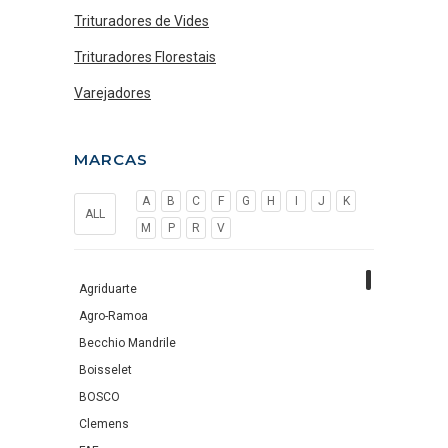
Trituradores de Vides
Trituradores Florestais
Varejadores
MARCAS
A
B
C
F
G
H
I
J
K
ALL
M
P
R
V
Agriduarte
Agro-Ramoa
Becchio Mandrile
Boisselet
BOSCO
Clemens