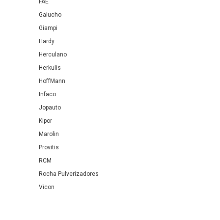
FAE
Galucho
Giampi
Hardy
Herculano
Herkulis
HoffMann
Infaco
Jopauto
Kipor
Marolin
Provitis
RCM
Rocha Pulverizadores
Vicon