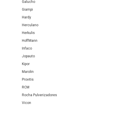
Galucho
Giampi
Hardy
Herculano
Herkulis
HoffMann
Infaco
Jopauto
Kipor
Marolin
Provitis
RCM
Rocha Pulverizadores
Vicon