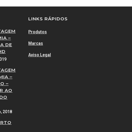
LINKS RÁPIDOS
TAGEM
Produtos
IA –
Marcas
A DE
HD
Aviso Legal
2019
TAGEM
MIA –
O –
R AO
 DO
o, 2018
ERTO