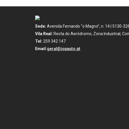
Sede:
Avenida Fernando “o Magno”, n. 14 | 5130-32
Vila Real:
Recta do Aeródromo, Zona Industrial, Con
Tel:
259 342 147
Email:
geral@jopauto.pt