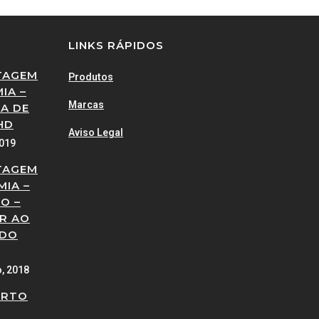
LINKS RÁPIDOS
TAGEM
Produtos
IA –
Marcas
A DE
HD
Aviso Legal
2019
TAGEM
MIA –
O –
R AO
 DO
o, 2018
ERTO