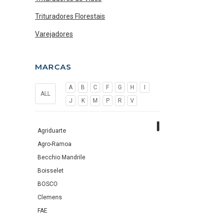
Trituradores Florestais
Varejadores
MARCAS
A
B
C
F
G
H
I
ALL
J
K
M
P
R
V
Agriduarte
Agro-Ramoa
Becchio Mandrile
Boisselet
BOSCO
Clemens
FAE