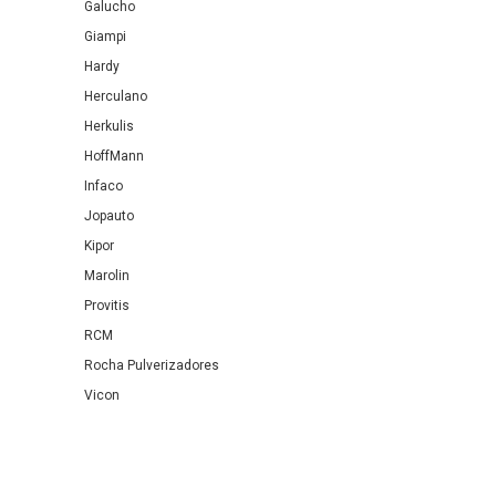
Galucho
Giampi
Hardy
Herculano
Herkulis
HoffMann
Infaco
Jopauto
Kipor
Marolin
Provitis
RCM
Rocha Pulverizadores
Vicon