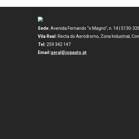
Sede:
Avenida Fernando “o Magno”, n. 14 | 5130-32
Vila Real:
Recta do Aeródromo, Zona Industrial, Con
Tel:
259 342 147
Email:
geral@jopauto.pt