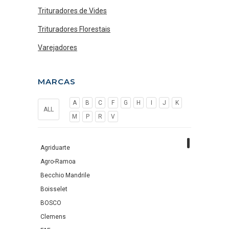
Trituradores de Vides
Trituradores Florestais
Varejadores
MARCAS
A
B
C
F
G
H
I
J
K
ALL
M
P
R
V
Agriduarte
Agro-Ramoa
Becchio Mandrile
Boisselet
BOSCO
Clemens