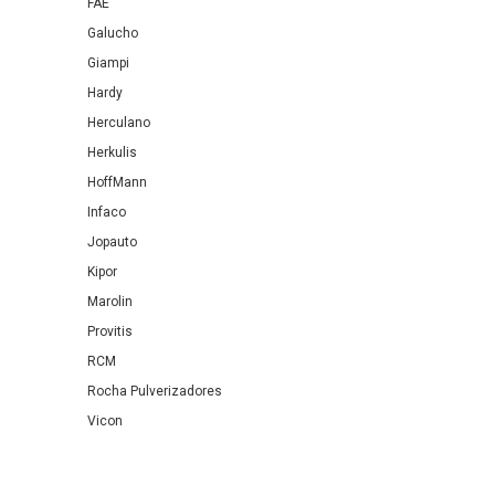
FAE
Galucho
Giampi
Hardy
Herculano
Herkulis
HoffMann
Infaco
Jopauto
Kipor
Marolin
Provitis
RCM
Rocha Pulverizadores
Vicon