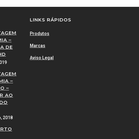
LINKS RÁPIDOS
TAGEM
Produtos
IA –
Marcas
A DE
HD
Aviso Legal
2019
TAGEM
MIA –
O –
R AO
 DO
o, 2018
ERTO