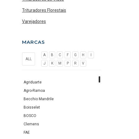
Trituradores Florestais
Varejadores
MARCAS
A
B
C
F
G
H
I
ALL
J
K
M
P
R
V
Agriduarte
Agro-Ramoa
Becchio Mandrile
Boisselet
BOSCO
Clemens
FAE