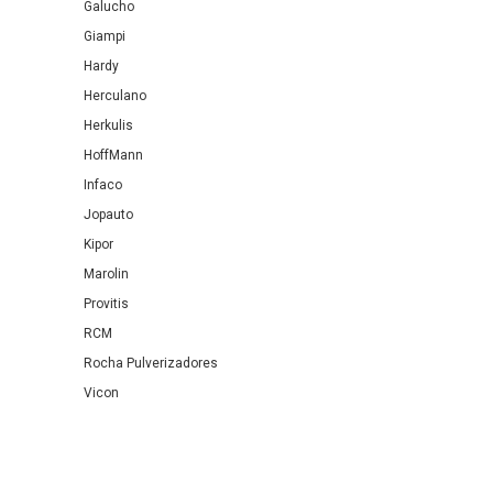
Galucho
Giampi
Hardy
Herculano
Herkulis
HoffMann
Infaco
Jopauto
Kipor
Marolin
Provitis
RCM
Rocha Pulverizadores
Vicon