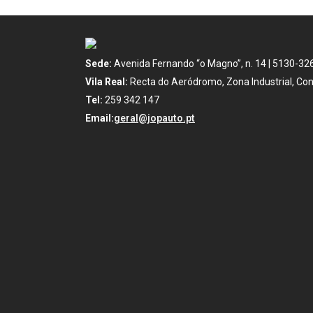
Sede:
Avenida Fernando “o Magno”, n. 14 | 5130-32
Vila Real:
Recta do Aeródromo, Zona Industrial, Con
Tel:
259 342 147
Email:
geral@jopauto.pt