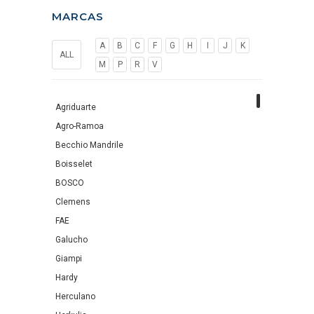
MARCAS
A
B
C
F
G
H
I
J
K
ALL
M
P
R
V
Agriduarte
Agro-Ramoa
Becchio Mandrile
Boisselet
BOSCO
Clemens
FAE
Galucho
Giampi
Hardy
Herculano